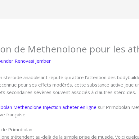
ction de Methenolone pour les at
ounder Renovasi Jember
 stéroïde anabolisant réputé qui attire l’attention des bodybuild
connue pour ses effets modérés, cette substance active joue un 
ffets secondaires sévères souvent associés à d’autres stéroïdes.
bolan Methenolone Injection acheter en ligne
sur Primobolan Methe
ve française.
on de Primobolan
one s’étendent au-delà de la simple prise de muscle. Voici quelqu