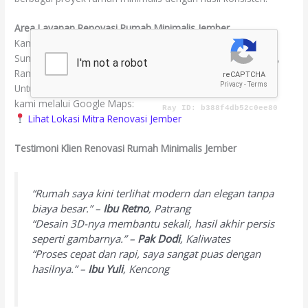
Area Layanan Renovasi Rumah Minimalis Jember
Kami melayani renovasi rumah di seluruh wilayah Jember:
Sumbersari, Kaliwates, Patrang, Ambulu, Kencong, Wuluhan,
Rambipuji, Puger, Semboro, dan Arjasa.
Untuk lokasi survei atau pertemuan, Anda bisa mengunjungi
kami melalui Google Maps:
Lihat Lokasi Mitra Renovasi Jember
Testimoni Klien Renovasi Rumah Minimalis Jember
“Rumah saya kini terlihat modern dan elegan tanpa
biaya besar.” –
Ibu Retno
, Patrang
“Desain 3D-nya membantu sekali, hasil akhir persis
seperti gambarnya.” –
Pak Dodi
, Kaliwates
“Proses cepat dan rapi, saya sangat puas dengan
hasilnya.” –
Ibu Yuli
, Kencong