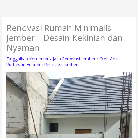
Lewati
ke
konten
Renovasi Rumah Minimalis
Jember – Desain Kekinian dan
Nyaman
Tinggalkan Komentar
/
Jasa Renovasi Jember
/ Oleh
Aris
Pudiawan Founder Renovasi Jember