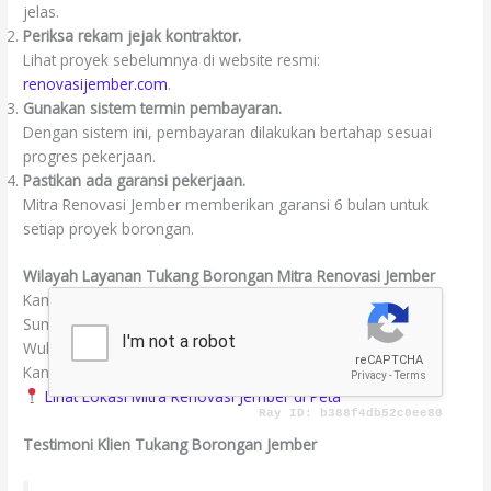
jelas.
Periksa rekam jejak kontraktor.
Lihat proyek sebelumnya di website resmi:
renovasijember.com
.
Gunakan sistem termin pembayaran.
Dengan sistem ini, pembayaran dilakukan bertahap sesuai
progres pekerjaan.
Pastikan ada garansi pekerjaan.
Mitra Renovasi Jember memberikan garansi 6 bulan untuk
setiap proyek borongan.
Wilayah Layanan Tukang Borongan Mitra Renovasi Jember
Kami melayani seluruh wilayah Jember:
Sumbersari, Kaliwates, Patrang, Ambulu, Puger, Kencong,
Wuluhan, Rambipuji, Tanggul, Semboro, dan Arjasa.
Kantor kami dapat Anda temukan di Google Maps:
Lihat Lokasi Mitra Renovasi Jember di Peta
Testimoni Klien Tukang Borongan Jember