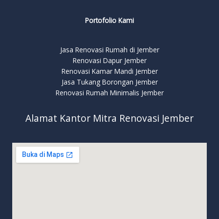
Portofolio Kami
Jasa Renovasi Rumah di Jember
Renovasi Dapur Jember
Renovasi Kamar Mandi Jember
Jasa Tukang Borongan Jember
Renovasi Rumah Minimalis Jember
Alamat Kantor Mitra Renovasi Jember