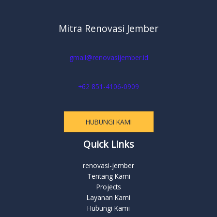
Mitra Renovasi Jember
gmail@renovasijember.id
+62 851-4106-0909
HUBUNGI KAMI
Quick Links
renovasi-jember
Tentang Kami
Projects
Layanan Kami
Hubungi Kami