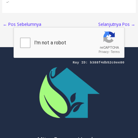
“`
←
Pos Sebelumnya
Selanjutnya Pos
→