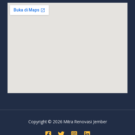
Copyright © 2026 Mitra Renovasi Jember