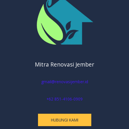
Mitra Renovasi Jember
gmail@renovasijember.id
+62 851-4106-0909
HUBUNGI KAMI