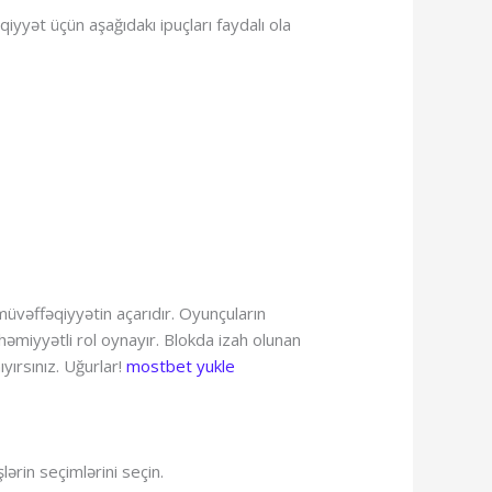
iyyət üçün aşağıdakı ipuçları faydalı ola
müvəffəqiyyətin açarıdır. Oyunçuların
həmiyyətli rol oynayır. Blokda izah olunan
yırsınız. Uğurlar!
mostbet yukle
lərin seçimlərini seçin.