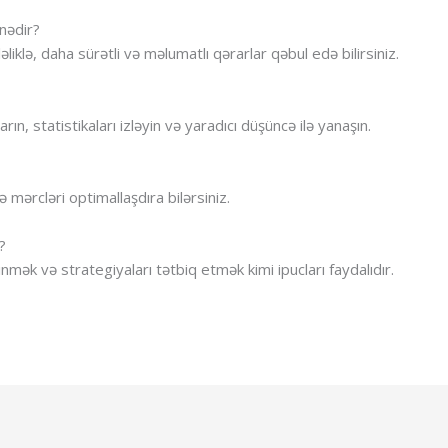
 nədir?
ləliklə, daha sürətli və məlumatlı qərarlar qəbul edə bilirsiniz.
?
n, statistikaları izləyin və yaradıcı düşüncə ilə yanaşın.
 mərcləri optimallaşdıra bilərsiniz.
?
mək və strategiyaları tətbiq etmək kimi ipucları faydalıdır.