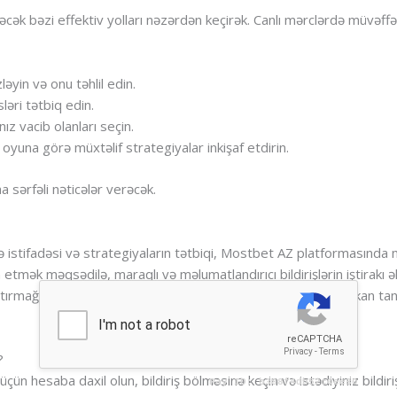
əcək bəzi effektiv yolları nəzərdən keçirək. Canlı mərclərdə müvəffəq
əyin və onu təhlil edin.
ləri tətbiq edin.
nız vacib olanları seçin.
ə oyuna görə müxtəlif strategiyalar inkişaf etdirin.
ha sərfəli nəticələr verəcək.
ldə istifadəsi və strategiyaların tətbiqi, Mostbet AZ platformasında 
tmək məqsədilə, maraqlı və məlumatlandırıcı bildirişlərin iştirakı ə
 artırmağa və daha öhdəlikli bir oyun təcrübəsi əldə etməyə imkan tanı
?
üçün hesaba daxil olun, bildiriş bölməsinə keçin və istədiyiniz bildiriş