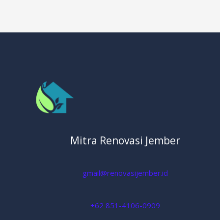
Mitra Renovasi Jember
gmail@renovasijember.id
+62 851-4106-0909