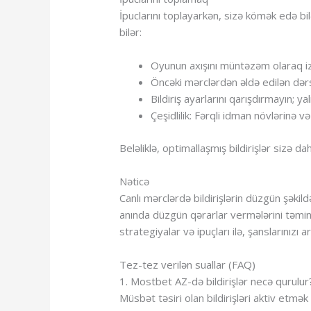
İpuclarını toplayarkən, sizə kömək edə bil
bilər:
Oyunun axışını müntəzəm olaraq izl
Öncəki mərclərdən əldə edilən dərs
Bildiriş ayarlarını qarışdırmayın; yal
Çeşidlilik: Fərqli idman növlərinə v
Beləliklə, optimallaşmış bildirişlər sizə da
Nəticə
Canlı mərclərdə bildirişlərin düzgün şəki
anında düzgün qərarlar vermələrini təmin e
strategiyalar və ipuçları ilə, şanslarınızı
Tez-tez verilən suallar (FAQ)
1. Mostbet AZ-də bildirişlər necə qurulur
Müsbət təsiri olan bildirişləri aktiv etmək 