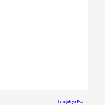
Selanjutnya Pos
→