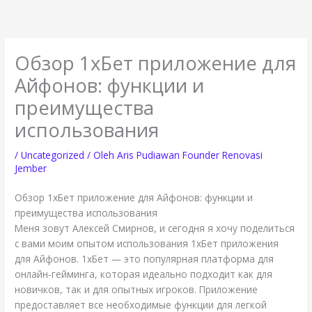
Lewati
ke
konten
Обзор 1хБет приложение для
Айфонов: функции и
преимущества
использования
/
Uncategorized
/ Oleh
Aris Pudiawan Founder Renovasi
Jember
Обзор 1хБет приложение для Айфонов: функции и
преимущества использования
Меня зовут Алексей Смирнов, и сегодня я хочу поделиться
с вами моим опытом использования 1хБет приложения
для Айфонов. 1хБет — это популярная платформа для
онлайн-гейминга, которая идеально подходит как для
новичков, так и для опытных игроков. Приложение
предоставляет все необходимые функции для легкой