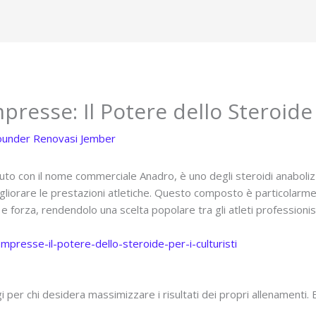
sse: Il Potere dello Steroide p
ounder Renovasi Jember
on il nome commerciale Anadro, è uno degli steroidi anabolizzanti
iorare le prestazioni atletiche. Questo composto è particolarme
orza, rendendolo una scelta popolare tra gli atleti professionisti
presse-il-potere-dello-steroide-per-i-culturisti
r chi desidera massimizzare i risultati dei propri allenamenti. Ecc