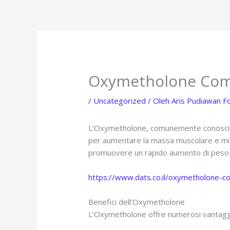
Lewati
ke
konten
Oxymetholone Compre
/
Uncategorized
/ Oleh
Aris Pudiawan F
L’Oxymetholone, comunemente conosciuto c
per aumentare la massa muscolare e migl
promuovere un rapido aumento di peso e f
https://www.dats.co.il/oxymetholone-com
Benefici dell’Oxymetholone
L’Oxymetholone offre numerosi vantaggi pe