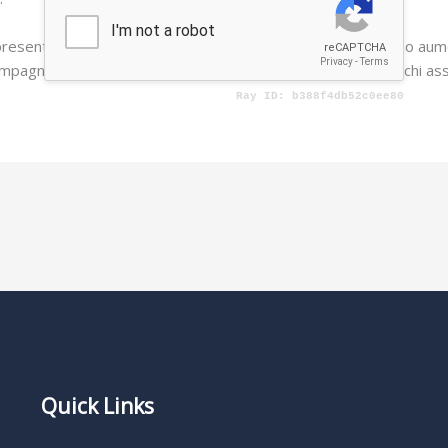
resentare un’opzione efficace per i culturisti che desiderano aum
pagnato da una valutazione attenta e consapevole dei rischi asso
Quick Links