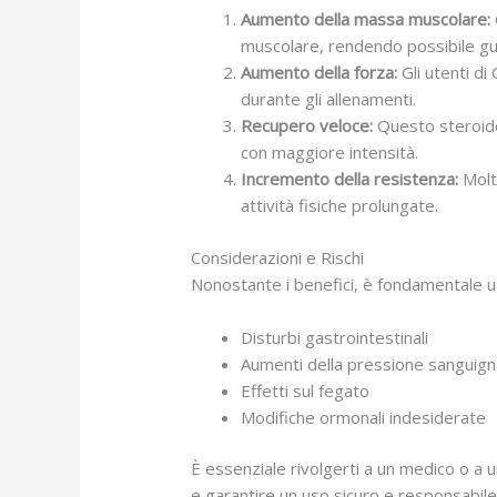
Aumento della massa muscolare:
muscolare, rendendo possibile gu
Aumento della forza:
Gli utenti di
durante gli allenamenti.
Recupero veloce:
Questo steroide 
con maggiore intensità.
Incremento della resistenza:
Molti
attività fisiche prolungate.
Considerazioni e Rischi
Nonostante i benefici, è fondamentale ut
Disturbi gastrointestinali
Aumenti della pressione sanguign
Effetti sul fegato
Modifiche ormonali indesiderate
È essenziale rivolgerti a un medico o a
e garantire un uso sicuro e responsabile