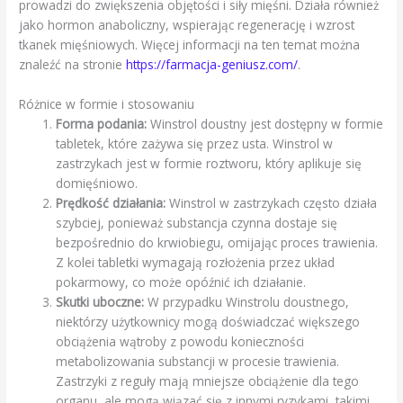
prowadzi do zwiększenia objętości i siły mięśni. Działa również
jako hormon anaboliczny, wspierając regenerację i wzrost
tkanek mięśniowych. Więcej informacji na ten temat można
znaleźć na stronie
https://farmacja-geniusz.com/
.
Różnice w formie i stosowaniu
Forma podania:
Winstrol doustny jest dostępny w formie
tabletek, które zażywa się przez usta. Winstrol w
zastrzykach jest w formie roztworu, który aplikuje się
domięśniowo.
Prędkość działania:
Winstrol w zastrzykach często działa
szybciej, ponieważ substancja czynna dostaje się
bezpośrednio do krwiobiegu, omijając proces trawienia.
Z kolei tabletki wymagają rozłożenia przez układ
pokarmowy, co może opóźnić ich działanie.
Skutki uboczne:
W przypadku Winstrolu doustnego,
niektórzy użytkownicy mogą doświadczać większego
obciążenia wątroby z powodu konieczności
metabolizowania substancji w procesie trawienia.
Zastrzyki z reguły mają mniejsze obciążenie dla tego
organu, ale mogą wiązać się z innymi ryzykami, takimi