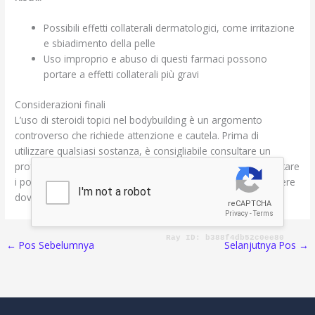
Possibili effetti collaterali dermatologici, come irritazione
e sbiadimento della pelle
Uso improprio e abuso di questi farmaci possono
portare a effetti collaterali più gravi
Considerazioni finali
L’uso di steroidi topici nel bodybuilding è un argomento
controverso che richiede attenzione e cautela. Prima di
utilizzare qualsiasi sostanza, è consigliabile consultare un
professionista della salute o un esperto nel settore per valutare
i potenziali benefici e rischi. Ricorda che la salute e il benessere
dovrebbero sempre essere la priorità principale.
←
Pos Sebelumnya
Selanjutnya Pos
→