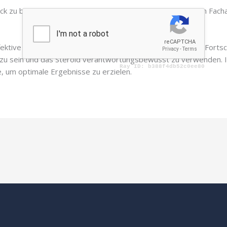
lick zu behalten und bei auftretenden Nebenwirkungen einen Facha
ktive Unterstützung für Bodybuilder sein, die signifikante Fortsc
 zu sein und das Steroid verantwortungsbewusst zu verwenden. In
e, um optimale Ergebnisse zu erzielen.