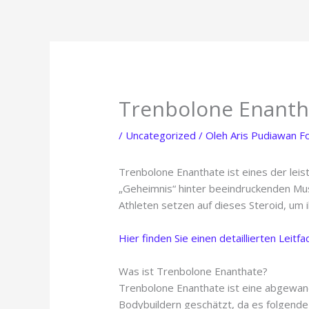
Lewati
ke
konten
Trenbolone Enantha
/
Uncategorized
/ Oleh
Aris Pudiawan F
Trenbolone Enanthate ist eines der leis
„Geheimnis“ hinter beeindruckenden M
Athleten setzen auf dieses Steroid, um ih
Hier finden Sie einen detaillierten Leit
Was ist Trenbolone Enanthate?
Trenbolone Enanthate ist eine abgewand
Bodybuildern geschätzt, da es folgende 