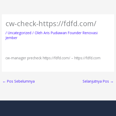
Lewati
ke
konten
cw-check-https://fdfd.com/
/
Uncategorized
/ Oleh
Aris Pudiawan Founder Renovasi
Jember
cw-manager precheck https://fdfd.com/ – https://fdfd.com
←
Pos Sebelumnya
Selanjutnya Pos
→