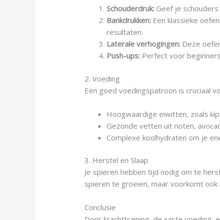
Schouderdruk:
Geef je schouders 
Bankdrukken:
Een klassieke oefeni
resultaten.
Laterale verhogingen:
Deze oefeni
Push-ups:
Perfect voor beginners
2. Voeding
Een goed voedingspatroon is cruciaal vo
Hoogwaardige eiwitten, zoals kip, 
Gezonde vetten uit noten, avocadо,
Complexe koolhydraten om je ene
3. Herstel en Slaap
Je spieren hebben tijd nodig om te herst
spieren te groeien, maar voorkomt ook 
Conclusie
Door krachttraining, de juiste voeding,