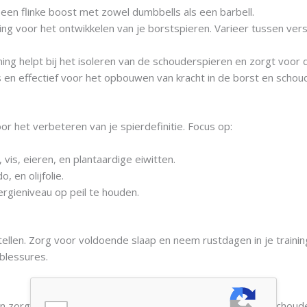
een flinke boost met zowel dumbbells als een barbell.
ng voor het ontwikkelen van je borstspieren. Varieer tussen ver
ng helpt bij het isoleren van de schouderspieren en zorgt voor di
 en effectief voor het opbouwen van kracht in de borst en schou
or het verbeteren van je spierdefinitie. Focus op:
vis, eieren, en plantaardige eiwitten.
 en olijfolie.
rgieniveau op peil te houden.
ellen. Zorg voor voldoende slaap en neem rustdagen in je training
blessures.
 en zorgvuldig herstel te combineren, kun je gedefinieerde schoud