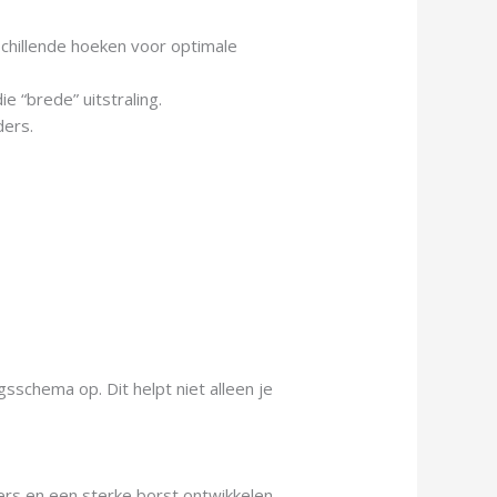
schillende hoeken voor optimale
e “brede” uitstraling.
ders.
sschema op. Dit helpt niet alleen je
ers en een sterke borst ontwikkelen.