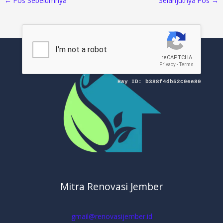
←
Pos Sebelumnya
Selanjutnya Pos
→
Mitra Renovasi Jember
gmail@renovasijember.id