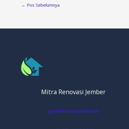
←
Pos Sebelumnya
Mitra Renovasi Jember
gmail@renovasijember.id