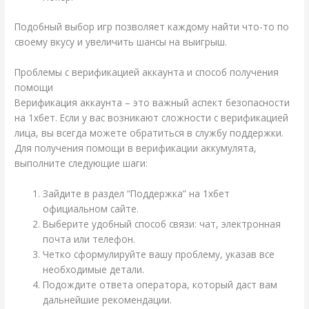
Подобный выбор игр позволяет каждому найти что-то по
своему вкусу и увеличить шансы на выигрыш.
Проблемы с верификацией аккаунта и способ получения
помощи
Верификация аккаунта – это важный аспект безопасности
на 1хбет. Если у вас возникают сложности с верификацией
лица, вы всегда можете обратиться в службу поддержки.
Для получения помощи в верификации аккумулята,
выполните следующие шаги:
Зайдите в раздел “Поддержка” на 1хбет
официальном сайте.
Выберите удобный способ связи: чат, электронная
почта или телефон.
Четко сформулируйте вашу проблему, указав все
необходимые детали.
Подождите ответа оператора, который даст вам
дальнейшие рекомендации.