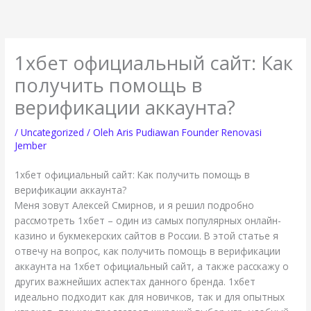
Lewati
ke
konten
1хбет официальный сайт: Как
получить помощь в
верификации аккаунта?
/
Uncategorized
/ Oleh
Aris Pudiawan Founder Renovasi
Jember
1хбет официальный сайт: Как получить помощь в
верификации аккаунта?
Меня зовут Алексей Смирнов, и я решил подробно
рассмотреть 1хбет – один из самых популярных онлайн-
казино и букмекерских сайтов в России. В этой статье я
отвечу на вопрос, как получить помощь в верификации
аккаунта на 1хбет официальный сайт, а также расскажу о
других важнейших аспектах данного бренда. 1хбет
идеально подходит как для новичков, так и для опытных