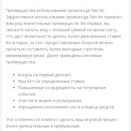
Преимущества использования промокода Пин Ап
Эффективное использование промокода Пин Ап принесет
вам ряд значительных преимуществ. Во-первых, вы
сможете начать игру с большей суммой на своем счету,
что даст возможность делать более рискованные ставки.
Во-вторых, за счет предоставляемых бонусов можно
пытаться составлять более выгодные стратегии,
минимизируя риски. Далее приведены ключевые
преимущества:
Бонусы на первый депозит;
Фри бет на определенные ставки;
Повышенные коэффициенты на популярные
события;
Участие в акциях и розыгрышах;
Упрощенное пополнение счета и вывод средств.
Эти особенности помогут сделать ваш игровой процесс
более увлекательным и прибыльным.