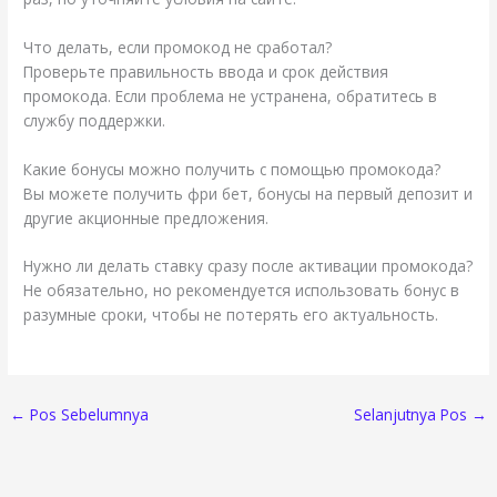
Что делать, если промокод не сработал?
Проверьте правильность ввода и срок действия
промокода. Если проблема не устранена, обратитесь в
службу поддержки.
Какие бонусы можно получить с помощью промокода?
Вы можете получить фри бет, бонусы на первый депозит и
другие акционные предложения.
Нужно ли делать ставку сразу после активации промокода?
Не обязательно, но рекомендуется использовать бонус в
разумные сроки, чтобы не потерять его актуальность.
←
Pos Sebelumnya
Selanjutnya Pos
→