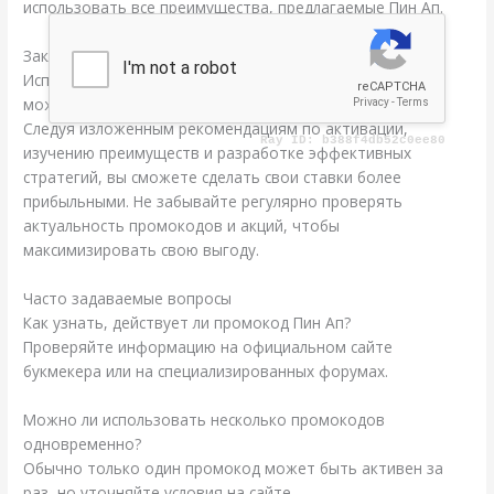
использовать все преимущества, предлагаемые Пин Ап.
Заключение
Использование промокода Пин Ап для ставок на спорт
может существенно увеличить ваши шансы на успех.
Следуя изложенным рекомендациям по активации,
изучению преимуществ и разработке эффективных
стратегий, вы сможете сделать свои ставки более
прибыльными. Не забывайте регулярно проверять
актуальность промокодов и акций, чтобы
максимизировать свою выгоду.
Часто задаваемые вопросы
Как узнать, действует ли промокод Пин Ап?
Проверяйте информацию на официальном сайте
букмекера или на специализированных форумах.
Можно ли использовать несколько промокодов
одновременно?
Обычно только один промокод может быть активен за
раз, но уточняйте условия на сайте.