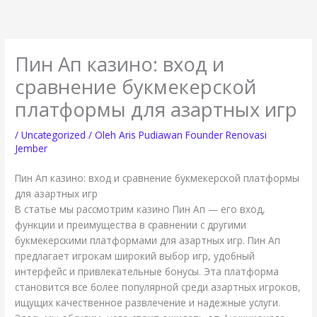
Lewati
ke
konten
Пин Ап казино: вход и
сравнение букмекерской
платформы для азартных игр
/
Uncategorized
/ Oleh
Aris Pudiawan Founder Renovasi
Jember
Пин Ап казино: вход и сравнение букмекерской платформы
для азартных игр
В статье мы рассмотрим казино Пин Ап — его вход,
функции и преимущества в сравнении с другими
букмекерскими платформами для азартных игр. Пин Ап
предлагает игрокам широкий выбор игр, удобный
интерфейс и привлекательные бонусы. Эта платформа
становится все более популярной среди азартных игроков,
ищущих качественное развлечение и надежные услуги.