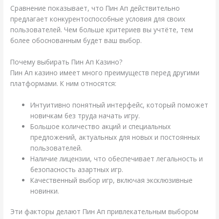
Сравнение показывает, что Пин Ап действительно
предлагает конкурентоспособные условия для своих
пользователей. Чем больше критериев вы учтёте, тем
более обоснованным будет ваш выбор.
Почему выбирать Пин Ап Казино?
Пин Ап казино имеет много преимуществ перед другими
платформами. К ним относятся:
Интуитивно понятный интерфейс, который поможет
новичкам без труда начать игру.
Большое количество акций и специальных
предложений, актуальных для новых и постоянных
пользователей.
Наличие лицензии, что обеспечивает легальность и
безопасность азартных игр.
Качественный выбор игр, включая эксклюзивные
новинки.
Эти факторы делают Пин Ап привлекательным выбором