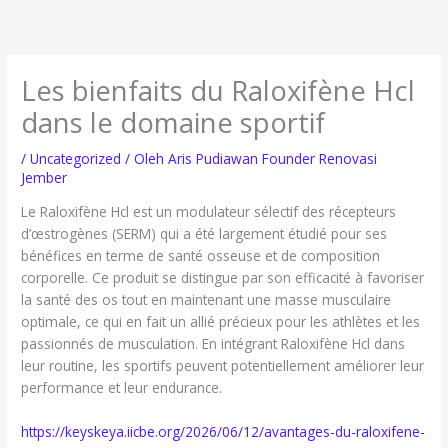
Lewati
ke
konten
Les bienfaits du Raloxifène Hcl
dans le domaine sportif
/
Uncategorized
/ Oleh
Aris Pudiawan Founder Renovasi
Jember
Le Raloxifène Hcl est un modulateur sélectif des récepteurs
d’œstrogènes (SERM) qui a été largement étudié pour ses
bénéfices en terme de santé osseuse et de composition
corporelle. Ce produit se distingue par son efficacité à favoriser
la santé des os tout en maintenant une masse musculaire
optimale, ce qui en fait un allié précieux pour les athlètes et les
passionnés de musculation. En intégrant Raloxifène Hcl dans
leur routine, les sportifs peuvent potentiellement améliorer leur
performance et leur endurance.
https://keyskeya.iicbe.org/2026/06/12/avantages-du-raloxifene-