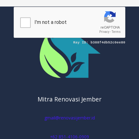
Mitra Renovasi Jember
gmail@renovasijember.id
+62 851-4106-0909