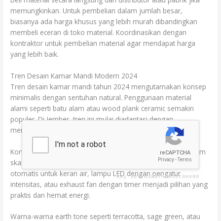
memungkinkan. Untuk pembelian dalam jumlah besar,
biasanya ada harga khusus yang lebih murah dibandingkan
membeli eceran di toko material. Koordinasikan dengan
kontraktor untuk pembelian material agar mendapat harga
yang lebih baik.
Tren Desain Kamar Mandi Modern 2024
Tren desain kamar mandi tahun 2024 mengutamakan konsep
minimalis dengan sentuhan natural. Penggunaan material
alami seperti batu alam atau wood plank ceramic semakin
populer. Di Jember, tren ini mulai diadaptasi dengan
mempertimbangkan faktor iklim dan ketersediaan material.
Konsep smart bathroom juga mulai diminati, meskipun dalam
skala yang disesuaikan dengan budget. Fitur seperti sensor
otomatis untuk keran air, lampu LED dengan pengatur
intensitas, atau exhaust fan dengan timer menjadi pilihan yang
praktis dan hemat energi.
Warna-warna earth tone seperti terracotta, sage green, atau