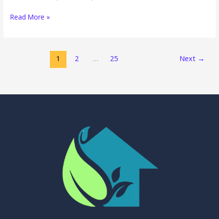
Read More »
1
2
…
25
Next
→