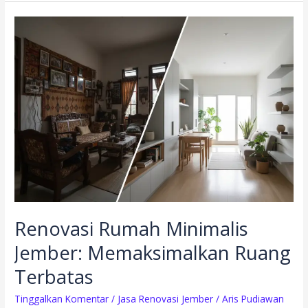
Renovasi
Rumah
Minimalis
Jember:
Memaksimalkan
Ruang
Terbatas
Renovasi Rumah Minimalis
Jember: Memaksimalkan Ruang
Terbatas
Tinggalkan Komentar
/
Jasa Renovasi Jember
/
Aris Pudiawan