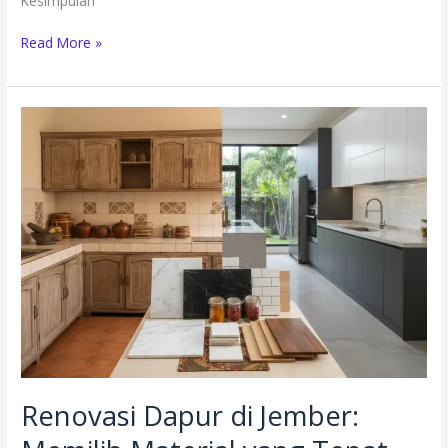
Kesimpulan
Read More »
Renovasi
Dapur
di
Jember:
Memilih
Material
yang
Tepat
Renovasi Dapur di Jember: