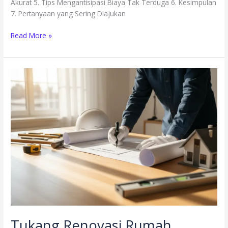
Akurat 5. Tips Mengantisipasi Biaya Tak Terduga 6. Kesimpulan
7. Pertanyaan yang Sering Diajukan
Read More »
Tukang
Renovasi
Rumah
Jember:
Apa
yang
Harus
Diperhatikan
dalam
Kontrak
Tukang Renovasi Rumah