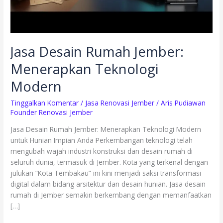
Jasa Desain Rumah Jember:
Menerapkan Teknologi
Modern
Tinggalkan Komentar
/
Jasa Renovasi Jember
/
Aris Pudiawan
Founder Renovasi Jember
Jasa Desain Rumah Jember: Menerapkan Teknologi Modern
untuk Hunian Impian Anda Perkembangan teknologi telah
mengubah wajah industri konstruksi dan desain rumah di
seluruh dunia, termasuk di Jember. Kota yang terkenal dengan
julukan “Kota Tembakau” ini kini menjadi saksi transformasi
digital dalam bidang arsitektur dan desain hunian. Jasa desain
rumah di Jember semakin berkembang dengan memanfaatkan
[…]