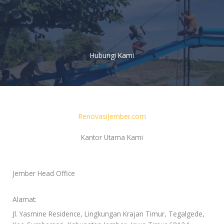
Lewati
ke
konten
Hubungi Kami
RenovasiJember.com
Kantor Utama Kami
Jember Head Office
Alamat:
Jl. Yasmine Residence, Lingkungan Krajan Timur, Tegalgede,