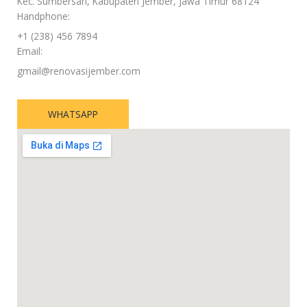
Kec. Sumbersari, Kabupaten Jember, Jawa Timur 68124
Handphone:
+1 (238) 456 7894
Email:
gmail@renovasijember.com
WHATSAPP