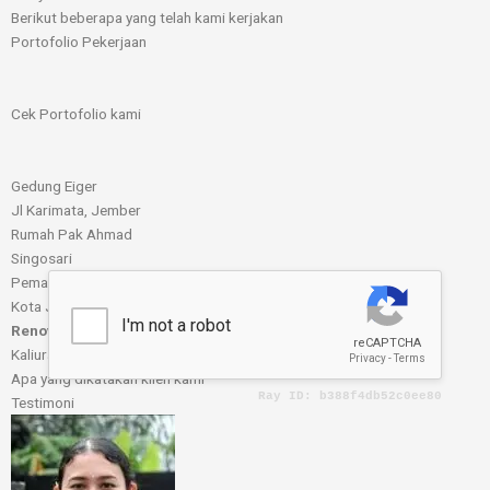
Berikut beberapa yang telah kami kerjakan
Portofolio Pekerjaan
Cek Portofolio kami
Gedung Eiger
Jl Karimata, Jember
Rumah Pak Ahmad
Singosari
Pemasangan Plavon PVC
Kota Jember
Renovasi Rumah Ibu Ida
Kaliurang, Sumbersari
Apa yang dikatakan klien kami
Testimoni