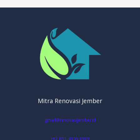
Mitra Renovasi Jember
gmail@renovasijember.id
+62 851-4106-0909