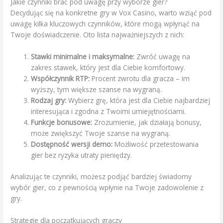
Jakie czynniki brać pod uwagę przy wyborze gier?
Decydując się na konkretne gry w Vox Casino, warto wziąć pod
uwagę kilka kluczowych czynników, które mogą wpłynąć na
Twoje doświadczenie. Oto lista najważniejszych z nich:
Stawki minimalne i maksymalne:
Zwróć uwagę na
zakres stawek, który jest dla Ciebie komfortowy.
Współczynnik RTP:
Procent zwrotu dla gracza – im
wyższy, tym większe szanse na wygraną.
Rodzaj gry:
Wybierz grę, która jest dla Ciebie najbardziej
interesująca i zgodna z Twoimi umiejętnościami.
Funkcje bonusowe:
Zrozumienie, jak działają bonusy,
może zwiększyć Twoje szanse na wygraną.
Dostępność wersji demo:
Możliwość przetestowania
gier bez ryzyka utraty pieniędzy.
Analizując te czynniki, możesz podjąć bardziej świadomy
wybór gier, co z pewnością wpłynie na Twoje zadowolenie z
gry.
Strategie dla początkujących graczy