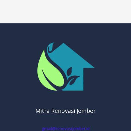
Mitra Renovasi Jember
gmail@renovasijember.id