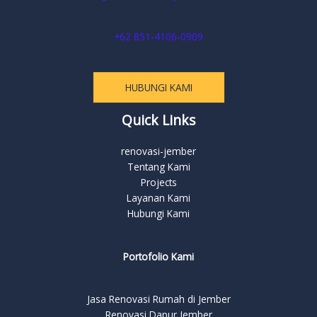
+62 851-4106-0909
HUBUNGI KAMI
Quick Links
renovasi-jember
Tentang Kami
Projects
Layanan Kami
Hubungi Kami
Portofolio Kami
Jasa Renovasi Rumah di Jember
Renovasi Dapur Jember