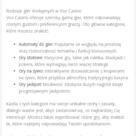
Rodzaje gier dostępnych w Vox Casino
Vox Casino oferuje szeroką gamę gier, które odpowiadają
różnym gustom i preferencjom graczy. Oto główne kategorie,
które możesz znaleźć:
Automaty do gier:
Popularne ze względu na prostotę
oraz różnorodność tematów i funkcji bonusowych.
Gry stołowe:
Klasyczne gry, takie jak ruletka, blackjack i
pokera, które wymagają nieco więcej strategii.
Gry na żywo:
Interaktywne doświadczenie z krupierami
na żywo, które przybliża atmosferę tradycyjnego kasyna.
Gry jackpot:
Możliwość zdobycia dużych nagród dzięki
progresywnym jackpotom.
Każda z tych kategorii ma swoje unikalne cechy i zasady,
dlatego ważne jest, abyś zastanowił się, co najbardziej Cię
interesuje. Możesz także wypróbować różne gry, aby znaleźć
te, które najlepiej odpowiadają Twoim upodobaniom.