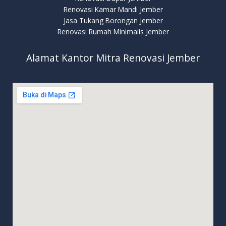
Renovasi Kamar Mandi Jember
Jasa Tukang Borongan Jember
Renovasi Rumah Minimalis Jember
Alamat Kantor Mitra Renovasi Jember