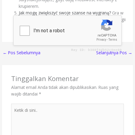
krupierem.
Jak mogę zwiększyć swoje szanse na wygraną?
Gra w
gry o wysokim RTP i stosowanie odpowiednich strategii
mogą poprawić Twoje szanse na wygraną.
←
Pos Sebelumnya
Selanjutnya Pos
→
Tinggalkan Komentar
Alamat email Anda tidak akan dipublikasikan.
Ruas yang
wajib ditandai
*
Ketik
di
sini..