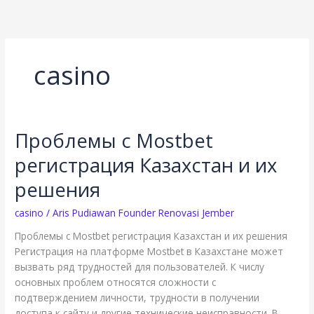
Lewati
ke
konten
casino
Проблемы с Mostbet
Проблемы
с
регистрация Казахстан и их
Mostbet
регистрация
решения
Казахстан
и
casino
/
Aris Pudiawan Founder Renovasi Jember
их
Проблемы с Mostbet регистрация Казахстан и их решения
решения
Регистрация на платформе Mostbet в Казахстане может
вызвать ряд трудностей для пользователей. К числу
основных проблем относятся сложности с
подтверждением личности, трудности в получении
доступа к сайту и другие технические неисправности. В