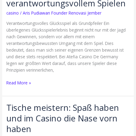
verantwortungsvollem Spielen
Sie
überlegenes
casino
/
Aris Pudiawan Founder Renovasi Jember
Glücksspiel
mit
Verantwortungsvolles Glücksspiel als Grundpfeiler Ein
verantwortungsvollem
überlegenes Glücksspielerlebnis beginnt nicht nur mit der Jagd
Spielen
nach Gewinnen, sondern vor allem mit einem
verantwortungsbewussten Umgang mit dem Spiel. Dies
bedeutet, dass man sich seiner eigenen Grenzen bewusst ist
und diese stets respektiert. Bei Atefia Casino De Germany
legen wir größten Wert darauf, dass unsere Spieler diese
Prinzipien verinnerlichen,
Read More »
Tische meistern: Spaß haben
Tische
meistern:
und im Casino die Nase vorn
Spaß
haben
haben
und