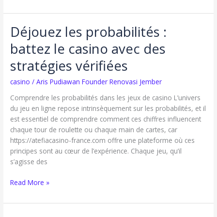
Déjouez les probabilités :
Déjouez
les
battez le casino avec des
probabilités
:
stratégies vérifiées
battez
le
casino
/
Aris Pudiawan Founder Renovasi Jember
casino
Comprendre les probabilités dans les jeux de casino L’univers
avec
du jeu en ligne repose intrinsèquement sur les probabilités, et il
des
est essentiel de comprendre comment ces chiffres influencent
stratégies
chaque tour de roulette ou chaque main de cartes, car
vérifiées
https://atefiacasino-france.com offre une plateforme où ces
principes sont au cœur de l’expérience. Chaque jeu, qu’il
s’agisse des
Read More »