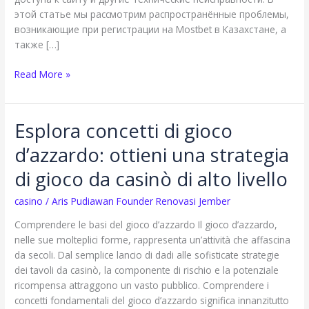
этой статье мы рассмотрим распространённые проблемы,
возникающие при регистрации на Mostbet в Казахстане, а
также […]
Read More »
Esplora concetti di gioco
Esplora
concetti
d’azzardo: ottieni una strategia
di
gioco
di gioco da casinò di alto livello
d’azzardo:
ottieni
casino
/
Aris Pudiawan Founder Renovasi Jember
una
Comprendere le basi del gioco d’azzardo Il gioco d’azzardo,
strategia
nelle sue molteplici forme, rappresenta un’attività che affascina
di
da secoli. Dal semplice lancio di dadi alle sofisticate strategie
gioco
dei tavoli da casinò, la componente di rischio e la potenziale
da
ricompensa attraggono un vasto pubblico. Comprendere i
casinò
concetti fondamentali del gioco d’azzardo significa innanzitutto
di