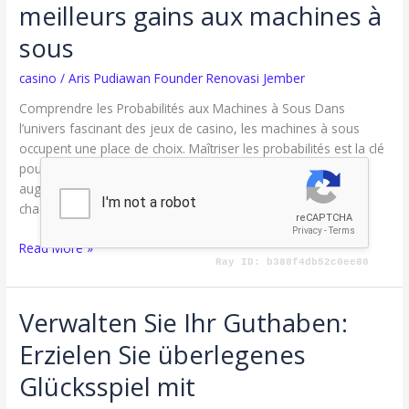
:
meilleurs gains aux machines à
prévisions
sous
de
jeu
casino
/
Aris Pudiawan Founder Renovasi Jember
fiables
pour
Comprendre les Probabilités aux Machines à Sous Dans
les
l’univers fascinant des jeux de casino, les machines à sous
meilleurs
occupent une place de choix. Maîtriser les probabilités est la clé
gains
pour optimiser votre expérience de jeu et potentiellement
aux
augmenter vos gains. Il est essentiel de comprendre que
machines
chaque tour est un événement indépendant, régi par un
à
sous
Read More »
Verwalten Sie Ihr Guthaben:
Verwalten
Sie
Erzielen Sie überlegenes
Ihr
Guthaben:
Glücksspiel mit
Erzielen