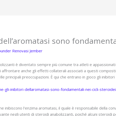
 dell’aromatasi sono fondamentali
ounder Renovasi Jember
nabolizzanti è diventato sempre più comune tra atleti e appassionati
i affrontare anche gli effetti collaterali associati a questi composti
e principali preoccupazioni. È qui che entrano in gioco gli inibitori 
-gli-inibitori-dellaromatasi-sono-fondamentali-nei-cicli-steroidei
 che inibiscono l’enzima aromatasi, il quale è responsabile della co
nte negli utenti di steroidi anabolizzanti, poiché alcuni steroidi