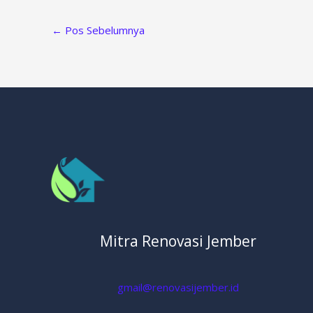
←
Pos Sebelumnya
Mitra Renovasi Jember
gmail@renovasijember.id