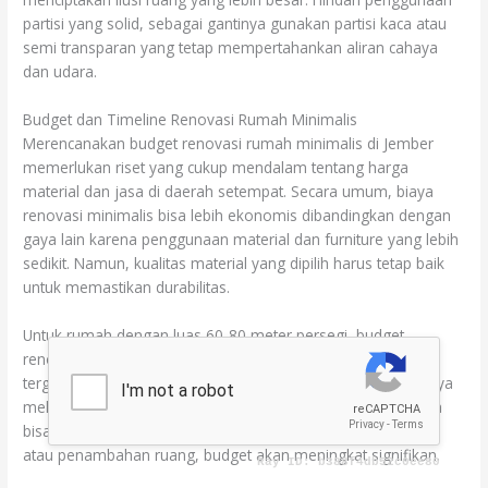
partisi yang solid, sebagai gantinya gunakan partisi kaca atau
semi transparan yang tetap mempertahankan aliran cahaya
dan udara.
Budget dan Timeline Renovasi Rumah Minimalis
Merencanakan budget renovasi rumah minimalis di Jember
memerlukan riset yang cukup mendalam tentang harga
material dan jasa di daerah setempat. Secara umum, biaya
renovasi minimalis bisa lebih ekonomis dibandingkan dengan
gaya lain karena penggunaan material dan furniture yang lebih
sedikit. Namun, kualitas material yang dipilih harus tetap baik
untuk memastikan durabilitas.
Untuk rumah dengan luas 60-80 meter persegi, budget
renovasi minimalis berkisar antara 150-300 juta rupiah,
tergantung pada tingkat perubahan yang dilakukan. Jika hanya
melakukan renovasi interior tanpa mengubah struktur, biaya
bisa lebih rendah. Namun jika melibatkan perubahan layout
atau penambahan ruang, budget akan meningkat signifikan.