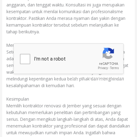
anggaran, dan tenggat waktu. Konsultasi ini juga merupakan
kesempatan untuk menilai komunikasi dan profesionalisme
kontraktor. Pastikan Anda merasa nyaman dan yakin dengan
kemampuan kontraktor tersebut sebelum melanjutkan ke
tahap berikutnya.
Menyusun Kontrak yang Jelas
Setelah memilih kontraktor yang sesuai, langkah selanjutnya
adalah menyusun kontrak yang jelas dan terperinci. Pastikan
semua rincian proyek, biaya, jadwal pembayaran, dan tenggat
waktu dicantumkan dalam kontrak. Kontrak yang baik akan
melindungi kepentingan kedua belah pihak dan menghindari
kesalahpahaman di kemudian hari.
Kesimpulan
Memilih kontraktor renovasi di Jember yang sesuai dengan
kebutuhan memerlukan penelitian dan pertimbangan yang
serius. Dengan mengikuti langkah-langkah di atas, Anda dapat
menemukan kontraktor yang profesional dan dapat diandalkan
untuk mewujudkan rumah impian Anda. Ingatlah bahwa