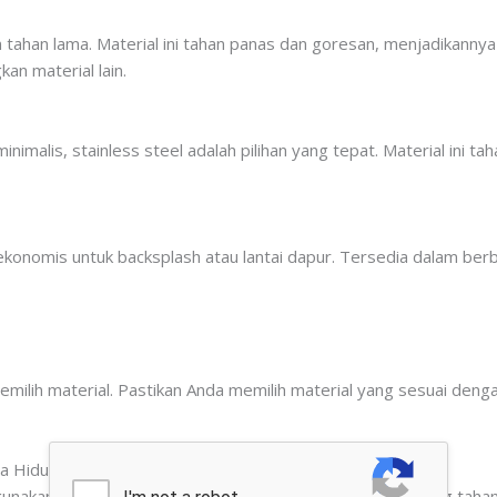
ahan lama. Material ini tahan panas dan goresan, menjadikannya 
an material lain.
nimalis, stainless steel adalah pilihan yang tepat. Material ini t
 ekonomis untuk backsplash atau lantai dapur. Tersedia dalam ber
emilih material. Pastikan Anda memilih material yang sesuai de
ya Hidup
nakan dapur. Jika Anda sering memasak, pilih material yang taha