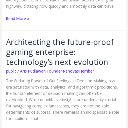
highway, dictating how quickly and smoothly data can travel
Read More »
Architecting the future-proof
Architecting
the
gaming enterprise:
future-
proof
technology’s next evolution
gaming
enterprise:
public
/
Aris Pudiawan Founder Renovasi Jember
technology’s
The Enduring Power of Gut Feelings in Decision Making In an
next
era saturated with data, analytics, and algorithmic predictions,
evolution
the human element of decision-making can often be
overlooked. While quantitative insights are undeniably crucial
for navigating complex landscapes, they are not the sole
determinants of success. There remains an indispensable role
for intuition – that