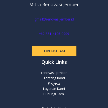
Mitra Renovasi Jember
gmail@renovasijember.id
+62 851-4106-0909
HUBUNGI KAMI
Quick Links
renovasi-jember
Tentang Kami
Projects
Layanan Kami
Hubungi Kami