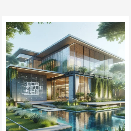
Lewati
ke
konten