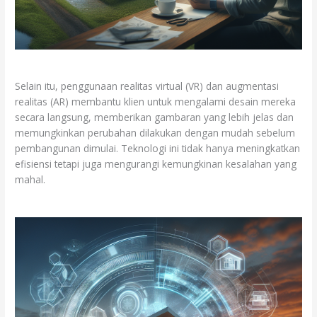
Selain itu, penggunaan realitas virtual (VR) dan augmentasi
realitas (AR) membantu klien untuk mengalami desain mereka
secara langsung, memberikan gambaran yang lebih jelas dan
memungkinkan perubahan dilakukan dengan mudah sebelum
pembangunan dimulai. Teknologi ini tidak hanya meningkatkan
efisiensi tetapi juga mengurangi kemungkinan kesalahan yang
mahal.