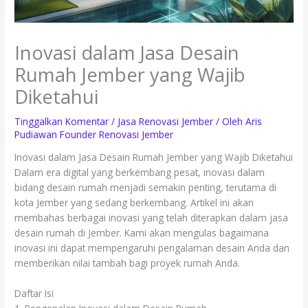
Inovasi dalam Jasa Desain
Rumah Jember yang Wajib
Diketahui
Tinggalkan Komentar
/
Jasa Renovasi Jember
/ Oleh
Aris
Pudiawan Founder Renovasi Jember
Inovasi dalam Jasa Desain Rumah Jember yang Wajib Diketahui
Dalam era digital yang berkembang pesat, inovasi dalam
bidang desain rumah menjadi semakin penting, terutama di
kota Jember yang sedang berkembang. Artikel ini akan
membahas berbagai inovasi yang telah diterapkan dalam jasa
desain rumah di Jember. Kami akan mengulas bagaimana
inovasi ini dapat mempengaruhi pengalaman desain Anda dan
memberikan nilai tambah bagi proyek rumah Anda.
Daftar Isi