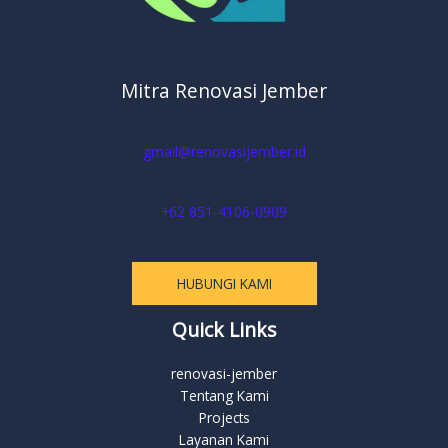
Mitra Renovasi Jember
gmail@renovasijember.id
+62 851-4106-0909
HUBUNGI KAMI
Quick Links
renovasi-jember
Tentang Kami
Projects
Layanan Kami