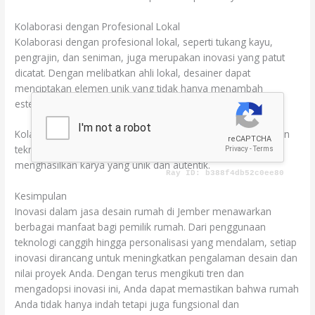
Kolaborasi dengan Profesional Lokal
Kolaborasi dengan profesional lokal, seperti tukang kayu,
pengrajin, dan seniman, juga merupakan inovasi yang patut
dicatat. Dengan melibatkan ahli lokal, desainer dapat
menciptakan elemen unik yang tidak hanya menambah
estetika tetapi juga mendukung ekonomi lokal.
Kolaborasi ini memungkinkan penggunaan material lokal dan
teknik tradisional yang dipadukan dengan desain modern,
menghasilkan karya yang unik dan autentik.
Kesimpulan
Inovasi dalam jasa desain rumah di Jember menawarkan
berbagai manfaat bagi pemilik rumah. Dari penggunaan
teknologi canggih hingga personalisasi yang mendalam, setiap
inovasi dirancang untuk meningkatkan pengalaman desain dan
nilai proyek Anda. Dengan terus mengikuti tren dan
mengadopsi inovasi ini, Anda dapat memastikan bahwa rumah
Anda tidak hanya indah tetapi juga fungsional dan