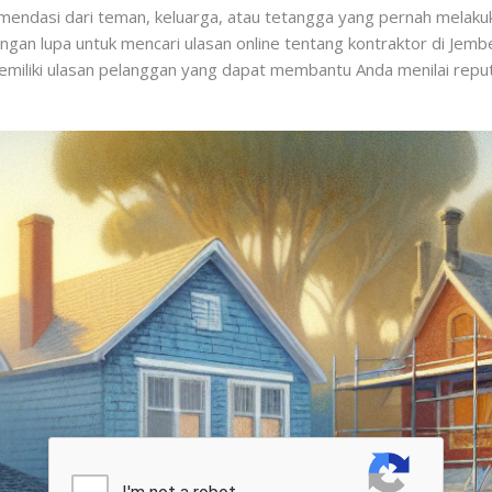
omendasi dari teman, keluarga, atau tetangga yang pernah melak
an lupa untuk mencari ulasan online tentang kontraktor di Jemb
memiliki ulasan pelanggan yang dapat membantu Anda menilai reput