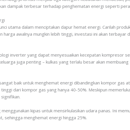
kan dampak terbesar terhadap penghematan energi seperti pera
rgi
kunci utama dalam menciptakan dapur hemat energi. Carilah produ
un harga awalnya mungkin lebih tinggi, investasi ini akan terbayar 
knologi inverter yang dapat menyesuaikan kecepatan kompresor s
eluarga juga penting – kulkas yang terlalu besar akan membuang e
angat baik untuk menghemat energi dibandingkan kompor gas atau 
h tinggi dari kompor gas yang hanya 40-50%. Meskipun memerlukan
ignifikan.
ng menggunakan kipas untuk mensirkulasikan udara panas. Ini m
kat, sehingga menghemat energi hingga 25%.