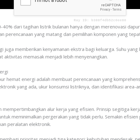
40% dari tagihan listrik bulanan hanya dengan merenovasi dapur 
ngan perencanaan yang matang dan pemilihan komponen yang tepat
gi juga memberikan kenyamanan ekstra bagi keluarga. Suhu yang leb
t aktivitas memasak menjadi lebih menyenangkan.
ergi
ur hemat energi adalah membuat perencanaan yang komprehensif
lektronik yang ada, ukur konsumsi listriknya, dan identifikasi ar
n mempertimbangkan alur kerja yang efisien. Prinsip segitiga k
 untuk meminimalkan pergerakan yang tidak perlu. Semakin efisien 
n peralatan elektronik.
membagi prioritas menjadi tiga kategori: kebutuhan mendesak, pe