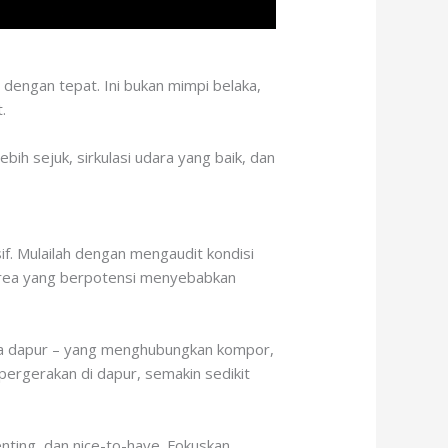
dengan tepat. Ini bukan mimpi belaka,
.
ih sejuk, sirkulasi udara yang baik, dan
. Mulailah dengan mengaudit kondisi
ea-area yang berpotensi menyebabkan
erja dapur – yang menghubungkan kompor,
pergerakan di dapur, semakin sedikit
nting, dan nice-to-have. Fokuskan