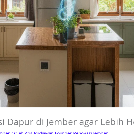
i Dapur di Jember agar Lebih H
ember
/ Oleh
Aris Pudiawan Founder Renovasi Jember