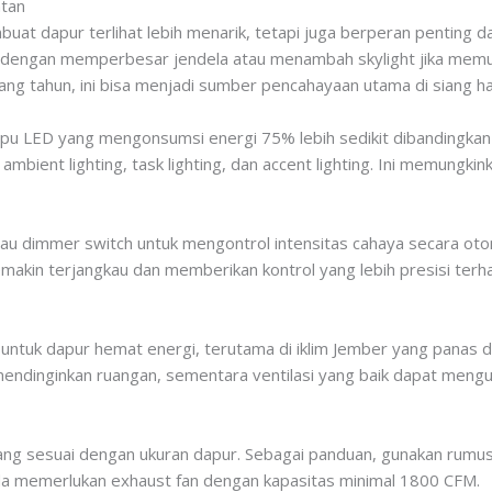
atan
at dapur terlihat lebih menarik, tetapi juga berperan penting da
dengan memperbesar jendela atau menambah skylight jika memun
ang tahun, ini bisa menjadi sumber pencahayaan utama di siang ha
u LED yang mengonsumsi energi 75% lebih sedikit dibandingkan 
mbient lighting, task lighting, dan accent lighting. Ini memungk
au dimmer switch untuk mengontrol intensitas cahaya secara otom
emakin terjangkau dan memberikan kontrol yang lebih presisi terh
al untuk dapur hemat energi, terutama di iklim Jember yang panas 
endinginkan ruangan, sementara ventilasi yang baik dapat meng
ng sesuai dengan ukuran dapur. Sebagai panduan, gunakan rumus 
da memerlukan exhaust fan dengan kapasitas minimal 1800 CFM.