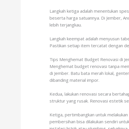
Langkah ketiga adalah menentukan spesif
beserta harga satuannya. Di Jember, And
lebih terjangkau.
Langkah keempat adalah menyusun tabel R
Pastikan setiap item tercatat dengan d
Tips Menghemat Budget Renovasi di J
Menghemat budget renovasi tanpa mengo
di Jember. Batu bata merah lokal, genten
dibanding material impor.
Kedua, lakukan renovasi secara bertahap
struktur yang rusak. Renovasi estetik se
Ketiga, pertimbangkan untuk melakukan 
pembersihan bisa dilakukan sendiri unt
instalasi listrik atau plumbing, sebaikny