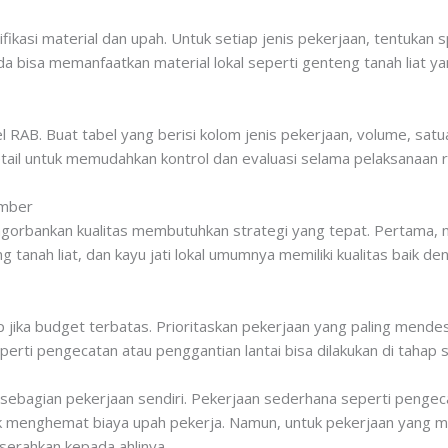
ikasi material dan upah. Untuk setiap jenis pekerjaan, tentukan s
a bisa memanfaatkan material lokal seperti genteng tanah liat y
AB. Buat tabel yang berisi kolom jenis pekerjaan, volume, satua
etail untuk memudahkan kontrol dan evaluasi selama pelaksanaan r
ember
rbankan kualitas membutuhkan strategi yang tepat. Pertama, ma
g tanah liat, dan kayu jati lokal umumnya memiliki kualitas baik 
 jika budget terbatas. Prioritaskan pekerjaan yang paling mende
perti pengecatan atau penggantian lantai bisa dilakukan di tahap s
sebagian pekerjaan sendiri. Pekerjaan sederhana seperti penge
uk menghemat biaya upah pekerja. Namun, untuk pekerjaan yang 
a serahkan kepada ahlinya.