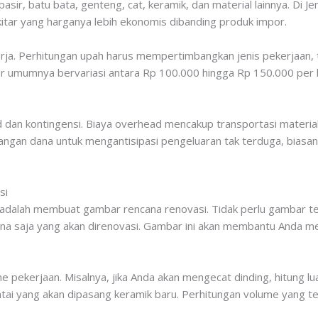
r, batu bata, genteng, cat, keramik, dan material lainnya. Di Jem
kitar yang harganya lebih ekonomis dibanding produk impor.
a. Perhitungan upah harus mempertimbangkan jenis pekerjaan, ti
er umumnya bervariasi antara Rp 100.000 hingga Rp 150.000 per h
dan kontingensi. Biaya overhead mencakup transportasi material, 
angan dana untuk mengantisipasi pengeluaran tak terduga, biasany
si
alah membuat gambar rencana renovasi. Tidak perlu gambar tek
a saja yang akan direnovasi. Gambar ini akan membantu Anda m
pekerjaan. Misalnya, jika Anda akan mengecat dinding, hitung lu
 lantai yang akan dipasang keramik baru. Perhitungan volume yang