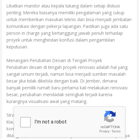
Libatkan mandor atau kepala tukang dalam setiap diskusi
penting. Mereka biasanya memiliki pengalaman yang cukup
untuk memberikan masukan teknis dan bisa menjadi jembatan
komunikasi dengan pekerja lapangan. Pastikan juga ada satu
person in charge yang bertanggung jawab penuh terhadap
proyek untuk menghindari konfusi dalam pengambilan
keputusan.
Menangani Perubahan Desain di Tengah Proyek
Perubahan desain di tengah proyek renovasi adalah hal yang
sangat umum terjadi, namun bisa menjadi sumber masalah
besar jika tidak dikelola dengan baik. Di Jember, dimana
banyak pemilik rumah baru pertama kali melakukan renovasi
besar, perubahan mendadak seringkali terjadi karena
kurangnya visualisasi awal yang matang.
Strategi terbaik untuk menangani hal ini adalah membuat
klausul perubahan yang jelas dalam kontrak dengan
kontraktor. Tentukan prosedur bagaimana perubahan akan
ditangani, termasuk estimasi biaya tambahan dan dampaknya