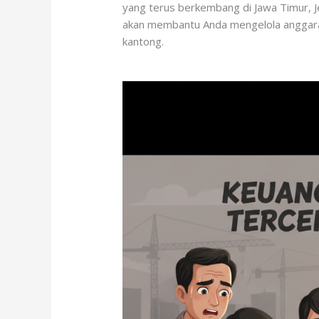
yang terus berkembang di Jawa Timur, Je
akan membantu Anda mengelola anggaran
kantong.