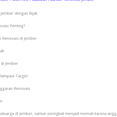
 Jember dengan Bijak
vasi Penting?
 Renovasi di Jember
mah
l di Jember
elampaui Target
nggaran Renovasi
an
eluarga di Jember, namun seringkali menjadi momok karena anggar