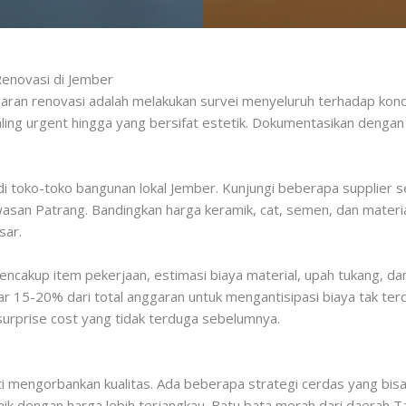
enovasi di Jember
an renovasi adalah melakukan survei menyeluruh terhadap kondis
paling urgent hingga yang bersifat estetik. Dokumentasikan dengan
l di toko-toko bangunan lokal Jember. Kunjungi beberapa supplier s
wasan Patrang. Bandingkan harga keramik, cat, semen, dan materia
sar.
cakup item pekerjaan, estimasi biaya material, upah tukang, da
itar 15-20% dari total anggaran untuk mengantisipasi biaya tak 
surprise cost yang tidak terduga sebelumnya.
h
i mengorbankan kualitas. Ada beberapa strategi cerdas yang bis
baik dengan harga lebih terjangkau. Batu bata merah dari daerah 