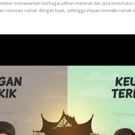
mber menawarkan berbagai pilihan material dan jasa konstruksi de
 renovasi rumah dengan bijak, sehingga impian memiliki rumah