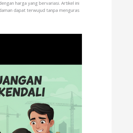
ngan harga yang bervariasi. Artikel ini
 idaman dapat terwujud tanpa menguras