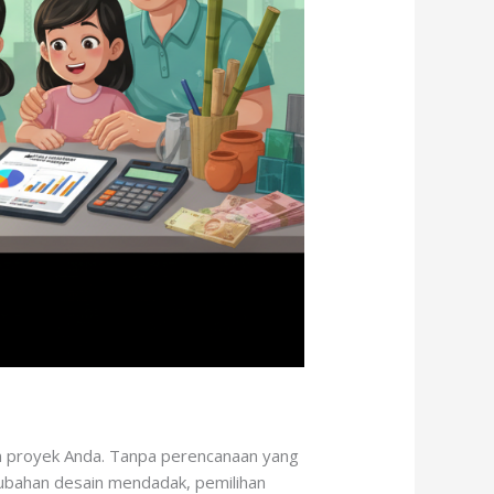
an proyek Anda. Tanpa perencanaan yang
rubahan desain mendadak, pemilihan