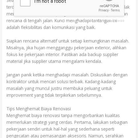
Setiap proyek renovasi pasti menghadapi tantangan tak
terduga. Di Jember, tantangan umum meliputi cuaca yang tidak
menentu, keterlambatan pengiriman material, dan perubahan
rencana di tengah jalan. Kunci menghadapi tantangan ini
adalah fleksibilitas dan komunikasi yang baik.
Siapkan rencana alternatif untuk setiap kemungkinan masalah.
Misalnya, jika hujan mengganggu pekerjaan exterior, alihkan
fokus ke pekerjaan interior. Pastikan ada backup supplier
material jika supplier utama mengalami kendala.
Jangan panik ketika menghadapi masalah. Diskusikan dengan
kontraktor untuk mencari solusi terbaik. Kadang-kadang
masalah yang muncul justru membuka peluang untuk
improvement yang tidak terpikirkan sebelumnya.
Tips Menghemat Biaya Renovasi
Menghemat biaya renovasi tanpa mengorbankan kualitas
memerlukan strategi yang cerdas. Pertama, lakukan sebagian
pekerjaan sendiri untuk hal-hal yang sederhana seperti
pengecatan atau pemasangan aksesoris. Namun, serahkan