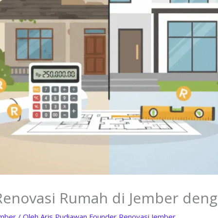
Renovasi Rumah di Jember deng
ember
/ Oleh
Aris Pudiawan Founder Renovasi Jember