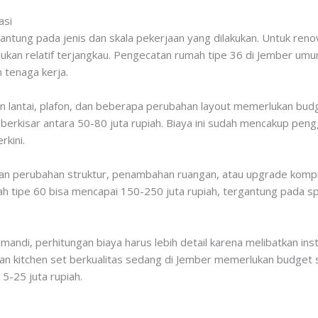
asi
gantung pada jenis dan skala pekerjaan yang dilakukan. Untuk reno
lukan relatif terjangkau. Pengecatan rumah tipe 36 di Jember um
 tenaga kerja.
n lantai, plafon, dan beberapa perubahan layout memerlukan budg
 berkisar antara 50-80 juta rupiah. Biaya ini sudah mencakup peng
rkini.
tkan perubahan struktur, penambahan ruangan, atau upgrade komp
mah tipe 60 bisa mencapai 150-250 juta rupiah, tergantung pada sp
ndi, perhitungan biaya harus lebih detail karena melibatkan inst
n kitchen set berkualitas sedang di Jember memerlukan budget s
5-25 juta rupiah.