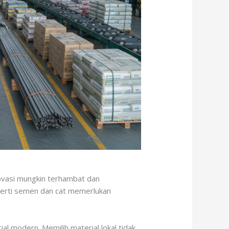
ovasi mungkin terhambat dan
eperti semen dan cat memerlukan
al modern. Memilih material lokal tidak