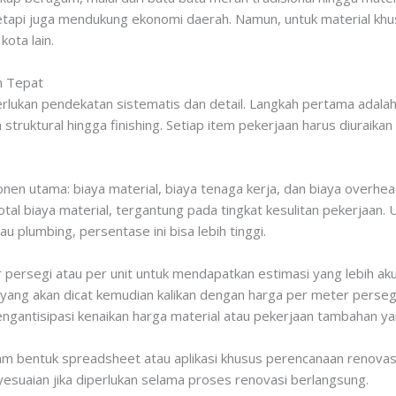
tapi juga mendukung ekonomi daerah. Namun, untuk material khusu
ota lain.
n Tepat
lukan pendekatan sistematis dan detail. Langkah pertama adala
n struktural hingga finishing. Setiap item pekerjaan harus diurai
onen utama: biaya material, biaya tenaga kerja, dan biaya overhea
tal biaya material, tergantung pada tingkat kesulitan pekerjaan
tau plumbing, persentase ini bisa lebih tinggi.
ersegi atau per unit untuk mendapatkan estimasi yang lebih akur
 yang akan dicat kemudian kalikan dengan harga per meter perse
engantisipasi kenaikan harga material atau pekerjaan tambahan ya
am bentuk spreadsheet atau aplikasi khusus perencanaan renovas
suaian jika diperlukan selama proses renovasi berlangsung.