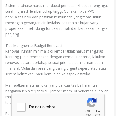
Sistem drainase harus mendapat perhatian khusus mengingat
curah hujan di Jember cukup tinggi. Gunakan pipa PVC
berkualitas baik dan pastikan kemiringan yang tepat untuk
mencegah genangan air. Instalasi saluran air hujan yang
proper akan melindungi fondasi rumah dari kerusakan jangka
panjang.
Tips Menghemat Budget Renovasi
Renovasi rumah minimalis di Jember tidak harus menguras
kantong jika direncanakan dengan cermat. Pertama, lakukan
renovasi secara bertahap sesuai prioritas dan kemampuan
finansial. Mulai dari area yang paling urgent seperti atap atau
sistem kelistrikan, baru kemudian ke aspek estetika.
Manfaatkan material lokal yang berkualitas baik namun
harganya lebih terjangkau. Jember memiliki beberapa supplier
material bangunan yang menawarkan harga kompetitif,
terutama untuk keramik, cat, dan material finishing lainnya.
Pertimbangkan untuk melakukan beberapa pekerjaan ringan