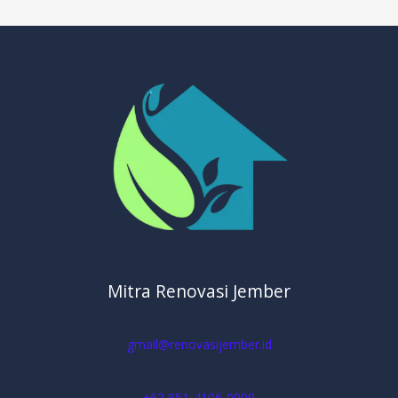
Mitra Renovasi Jember
gmail@renovasijember.id
+62 851-4106-0909