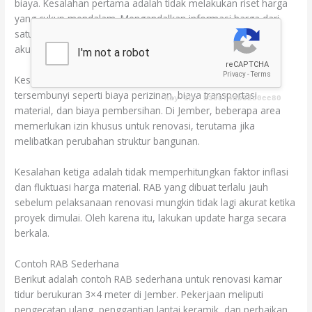
biaya. Kesalahan pertama adalah tidak melakukan riset harga
yang cukup mendalam. Mengandalkan informasi harga dari
satu sumber saja dapat menyebabkan estimasi yang tidak
akurat.
Kesalahan kedua adalah mengabaikan biaya-biaya
tersembunyi seperti biaya perizinan, biaya transportasi
material, dan biaya pembersihan. Di Jember, beberapa area
memerlukan izin khusus untuk renovasi, terutama jika
melibatkan perubahan struktur bangunan.
Kesalahan ketiga adalah tidak memperhitungkan faktor inflasi
dan fluktuasi harga material. RAB yang dibuat terlalu jauh
sebelum pelaksanaan renovasi mungkin tidak lagi akurat ketika
proyek dimulai. Oleh karena itu, lakukan update harga secara
berkala.
Contoh RAB Sederhana
Berikut adalah contoh RAB sederhana untuk renovasi kamar
tidur berukuran 3×4 meter di Jember. Pekerjaan meliputi
pengecatan ulang, penggantian lantai keramik, dan perbaikan