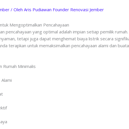
ember
/ Oleh
Aris Pudiawan Founder Renovasi Jember
 untuk Mengoptimalkan Pencahayaan
gan pencahayaan yang optimal adalah impian setiap pemilik rumah.
yaman, tetapi juga dapat menghemat biaya listrik secara signifika
Anda terapkan untuk memaksimalkan pencahayaan alami dan buatan
n Rumah Minimalis
 Alami
at
ktif
haya