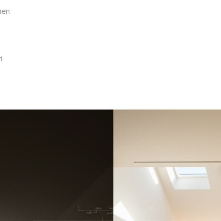
ien
i