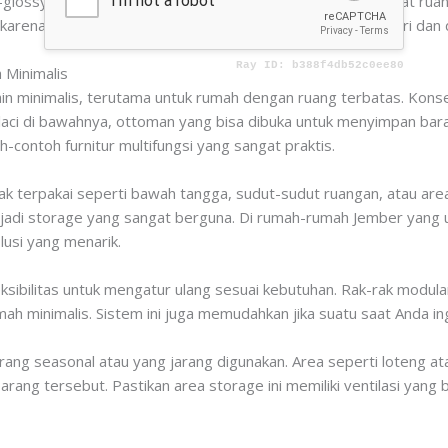
emi-glossy dapat membantu memantulkan cahaya dan membuat ruan
arena permukaan glossy lebih mudah menunjukkan sidik jari dan 
 Minimalis
ain minimalis, terutama untuk rumah dengan ruang terbatas. Kons
 laci di bawahnya, ottoman yang bisa dibuka untuk menyimpan bar
contoh furnitur multifungsi yang sangat praktis.
ak terpakai seperti bawah tangga, sudut-sudut ruangan, atau are
enjadi storage yang sangat berguna. Di rumah-rumah Jember yang u
lusi yang menarik.
sibilitas untuk mengatur ulang sesuai kebutuhan. Rak-rak modula
ah minimalis. Sistem ini juga memudahkan jika suatu saat Anda i
ang seasonal atau yang jarang digunakan. Area seperti loteng ata
rang tersebut. Pastikan area storage ini memiliki ventilasi yan