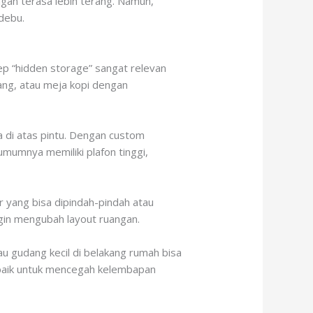
gan terasa lebih terang. Namun,
debu.
ep “hidden storage” sangat relevan
ang, atau meja kopi dengan
a di atas pintu. Dengan custom
mumnya memiliki plafon tinggi,
r yang bisa dipindah-pindah atau
ngin mengubah layout ruangan.
u gudang kecil di belakang rumah bisa
g baik untuk mencegah kelembapan