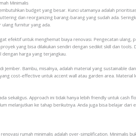
mah Minimalis
membutuhkan budget yang besar. Kunci utamanya adalah prioritisa
uttering dan reorganizing barang-barang yang sudah ada. Seringkal
ulang furnitur yang ada.
ngat efektif untuk menghemat biaya renovasi. Pengecatan ulang,
-proyek yang bisa dilakukan sendiri dengan sedikit skill dan tools.
l dengan harga yang terjangkau.
 di Jember. Bambu, misalnya, adalah material yang sustainable da
 yang cost-effective untuk accent wall atau garden area. Material l
a sekaligus. Approach ini tidak hanya lebih friendly untuk cash
elum melanjutkan ke tahap berikutnya. Anda juga bisa belajar dari
renovasi rumah minimalis adalah over-simplification. Minimalis bu