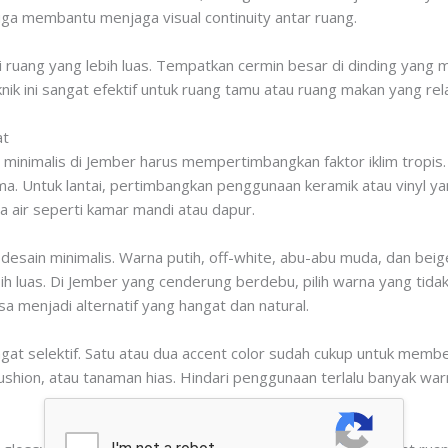
juga membantu menjaga visual continuity antar ruang.
si ruang yang lebih luas. Tempatkan cermin besar di dinding yan
k ini sangat efektif untuk ruang tamu atau ruang makan yang relati
at
h minimalis di Jember harus mempertimbangkan faktor iklim tropis
. Untuk lantai, pertimbangkan penggunaan keramik atau vinyl yan
a air seperti kamar mandi atau dapur.
i desain minimalis. Warna putih, off-white, abu-abu muda, dan be
h luas. Di Jember yang cenderung berdebu, pilih warna yang tidak
sa menjadi alternatif yang hangat dan natural.
at selektif. Satu atau dua accent color sudah cukup untuk memb
cushion, atau tanaman hias. Hindari penggunaan terlalu banyak w