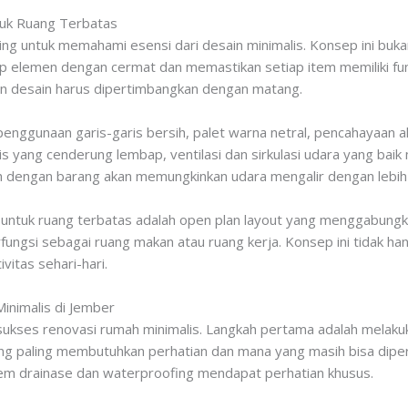
uk Ruang Terbatas
g untuk memahami esensi dari desain minimalis. Konsep ini bukan
ap elemen dengan cermat dan memastikan setiap item memiliki fu
an desain harus dipertimbangkan dengan matang.
 penggunaan garis-garis bersih, palet warna netral, pencahayaan a
pis yang cenderung lembap, ventilasi dan sirkulasi udara yang bai
nuh dengan barang akan memungkinkan udara mengalir dengan lebih
al untuk ruang terbatas adalah open plan layout yang menggabung
rfungsi sebagai ruang makan atau ruang kerja. Konsep ini tidak h
vitas sehari-hari.
inimalis di Jember
ukses renovasi rumah minimalis. Langkah pertama adalah melakuk
 yang paling membutuhkan perhatian dan mana yang masih bisa dip
istem drainase dan waterproofing mendapat perhatian khusus.