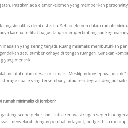
ngatan. Pastikan ada elemen-elemen yang memberikan personality
 fungsionalitas demi estetika. Setiap elemen dalam rumah minimali
 hanya karena terlihat bagus tanpa mempertimbangkan kegunaanny
h masalah yang sering terjadi. Ruang minimalis membutuhkan pen
andalkan satu sumber cahaya di tengah ruangan. Gunakan kombinasi
ng yang menarik.
ahan fatal dalam desain minimalis. Meskipun konsepnya adalah “l
 storage space yang tersembunyi atau terintegrasi dengan baik d
i rumah minimalis di Jember?
ergantung scope pekerjaan. Untuk renovasi ringan seperti pengeca
enovasi menyeluruh dengan perubahan layout, budget bisa mencapa