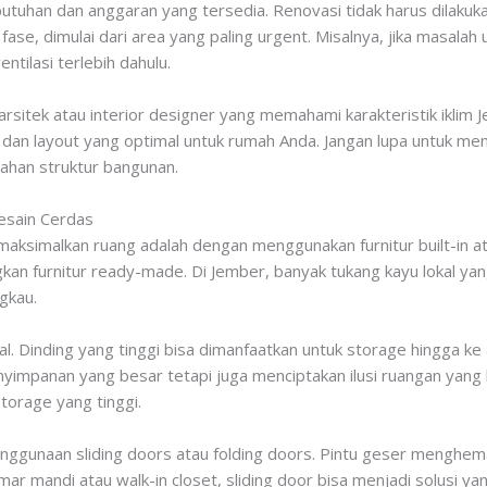
butuhan dan anggaran yang tersedia. Renovasi tidak harus dilaku
e, dimulai dari area yang paling urgent. Misalnya, jika masalah u
ntilasi terlebih dahulu.
arsitek atau interior designer yang memahami karakteristik ikli
dan layout yang optimal untuk rumah Anda. Jangan lupa untuk mengu
bahan struktur bangunan.
esain Cerdas
memaksimalkan ruang adalah dengan menggunakan furnitur built-in 
ngkan furnitur ready-made. Di Jember, banyak tukang kayu lokal ya
gkau.
l. Dinding yang tinggi bisa dimanfaatkan untuk storage hingga ke 
yimpanan yang besar tetapi juga menciptakan ilusi ruangan yang l
torage yang tinggi.
penggunaan sliding doors atau folding doors. Pintu geser menghe
ar mandi atau walk-in closet, sliding door bisa menjadi solusi yan