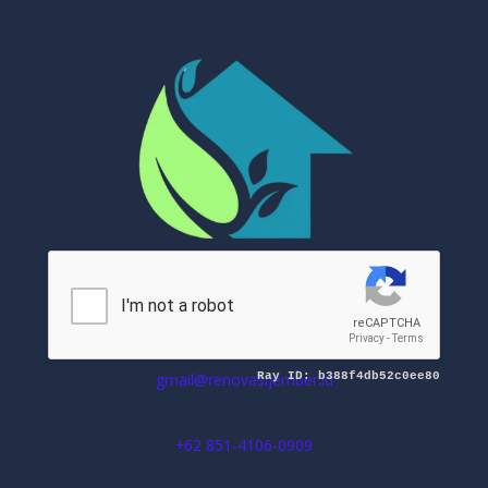
Mitra Renovasi Jember
gmail@renovasijember.id
+62 851-4106-0909