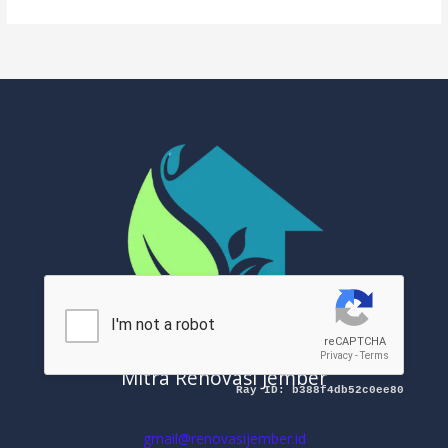
Mitra Renovasi Jember
gmail@renovasijember.id