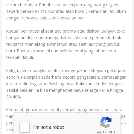
secara bertahap. Prioritaskan pekerjaan yang paling urgent
seperti perbaikan struktur atau atap bocor, kemudian lanjutkan
dengan renovasi estetik di kemudian hari.
Kedua, beli material saat ada promo atau diskon. Banyak toko
bangunan di Jember mengadakan sale pada periode tertentu,
terutama menjelang akhir tahun atau saat launching produk
baru. Pantau promo ini dan beli material yang tahan lama
terlebih dahulu.
Ketiga, pertimbangkan untuk mengerjakan sebagian pekerjaan
sendiri. Pekerjaan sederhana seperti pengecatan, pemasangan
keramik dinding, atau finishing bisa dilakukan sendiri dengan
sedikit belajar. Ini bisa menghemat biaya tenaga kerja hingga
30-40%.
Keempat, gunakan material alternatif yang berkualitas setara
namun lebih murah. Misalnya, gunakan genteng beton sebagai
pengganti genteng keramik, atau keramik lokal berkualitas baik
sebagai pengganti keramik import.