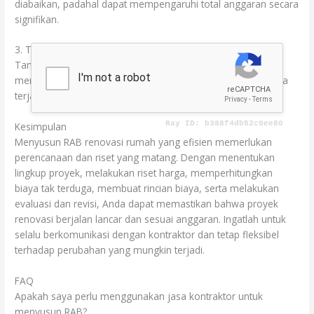
diabaikan, padahal dapat mempengaruhi total anggaran secara
signifikan.
3. Tidak Memasukkan Biaya Tak Terduga
Tanpa alokasi untuk biaya tak terduga, Anda berisiko harus
mengeluarkan uang lebih banyak dari yang direncanakan jika
terjadi masalah selama proyek berlangsung.
Kesimpulan
Menyusun RAB renovasi rumah yang efisien memerlukan
perencanaan dan riset yang matang. Dengan menentukan
lingkup proyek, melakukan riset harga, memperhitungkan
biaya tak terduga, membuat rincian biaya, serta melakukan
evaluasi dan revisi, Anda dapat memastikan bahwa proyek
renovasi berjalan lancar dan sesuai anggaran. Ingatlah untuk
selalu berkomunikasi dengan kontraktor dan tetap fleksibel
terhadap perubahan yang mungkin terjadi.
FAQ
Apakah saya perlu menggunakan jasa kontraktor untuk
menyusun RAB?