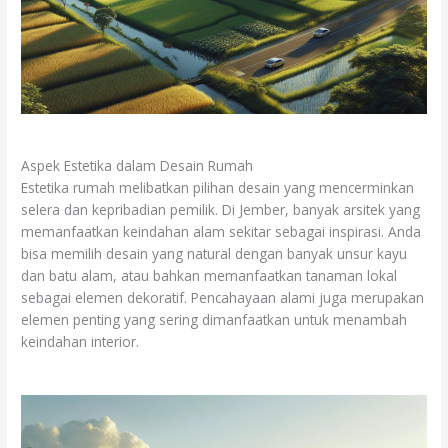
Aspek Estetika dalam Desain Rumah
Estetika rumah melibatkan pilihan desain yang mencerminkan
selera dan kepribadian pemilik. Di Jember, banyak arsitek yang
memanfaatkan keindahan alam sekitar sebagai inspirasi. Anda
bisa memilih desain yang natural dengan banyak unsur kayu
dan batu alam, atau bahkan memanfaatkan tanaman lokal
sebagai elemen dekoratif. Pencahayaan alami juga merupakan
elemen penting yang sering dimanfaatkan untuk menambah
keindahan interior.