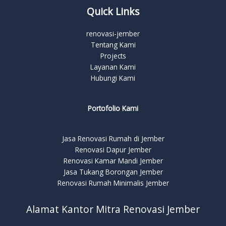
Quick Links
renovasi-jember
Tentang Kami
Projects
Layanan Kami
Hubungi Kami
Portofolio Kami
Jasa Renovasi Rumah di Jember
Renovasi Dapur Jember
Renovasi Kamar Mandi Jember
Jasa Tukang Borongan Jember
Renovasi Rumah Minimalis Jember
Alamat Kantor Mitra Renovasi Jember