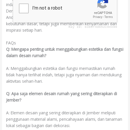
indah dilihat, tetapi juga menyenangkan untuk ditempati.
Dengan memanfaatkan keindahan alam dan potensi lokal,
Anda bisa memiliki rumah yang tidak hanya memenuhi
kebutuhan dasar, tetapi juga memberikan kenyamanan dan
inspirasi setiap hari.
FAQs
Q: Mengapa penting untuk menggabungkan estetika dan fungsi
dalam desain rumah?
A: Menggabungkan estetika dan fungsi memastikan rumah
tidak hanya terlihat indah, tetapi juga nyaman dan mendukung
aktivitas sehari-hari.
Q: Apa saja elemen desain rumah yang sering diterapkan di
Jember?
A: Elemen desain yang sering diterapkan di Jember meliputi
penggunaan material alami, pencahayaan alami, dan tanaman
lokal sebagai bagian dari dekorasi.