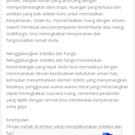
Jember, banyak rumah yang dirancang dengan
mempertimbangkan iklim tropis. Ruangan yang terbuka dan
ventilasi yang baik adalah kunci untuk memastikan
kenyamanan. Selain itu, memanfaatkan ruang dengan efisien,
seperti membuat area penyimpanan tersembunyi atau ruang
multifungsi, bisa meningkatkan kenyamanan dan
fungsionalitas rumah Anda.
Menggabungkan Estetika dan Fungsi
Menggabungkan estetika dan fungsi memerlukan
keseimbangan yang tepat. Anda bisa memulainya dengan
merencanakan desain berdasarkan kebutuhan sehari-hari,
kemudian menambahkan elemen estetis yang menyenangkan.
Misalnya, penggunaan warna-warna netral yang menenangkan
dapat meningkatkan suasana ruang, sementara perabotan
yang dipilih dengan cermat bisa memberikan kenyamanan
serta gaya.
Kesimpulan
Desain rumah di Jember yang menggabungkan estetika dan
fungsi adalah tentang menciptakan ruang yang tidak hanya