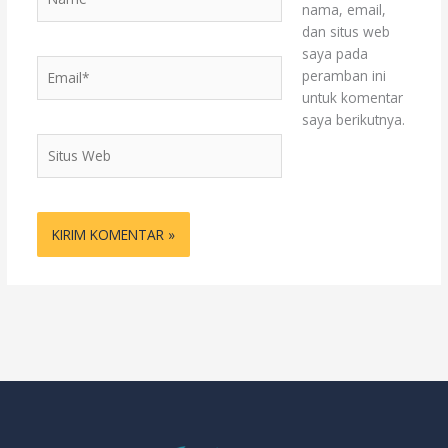
nama, email,
dan situs web
saya pada
Email*
peramban ini
untuk komentar
saya berikutnya.
Situs
Web