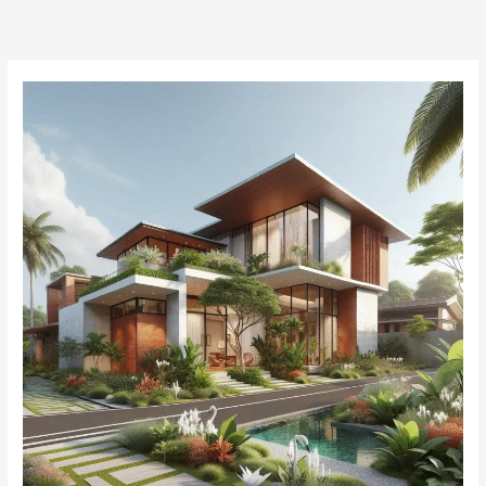
Lewati
ke
konten