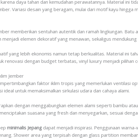
 karena daya tahan dan kemudahan perawatannya. Material ini tid
ember. Variasi desain yang beragam, mulai dari motif kayu hingga 
ember memberikan sentuhan autentik dan ramah lingkungan. Batu a
ah menjadi elemen dekoratif yang menawan, sekaligus mendukung 
atif yang lebih ekonomis namun tetap berkualitas. Material ini ta
k renovasi dengan budget terbatas, vinyl luxury menjadi pilihan c
klim Jember
pertimbangkan faktor iklim tropis yang memerlukan ventilasi o
si ideal untuk memaksimalkan sirkulasi udara dan cahaya alami.
rapkan dengan menggabungkan elemen alami seperti bambu atau 
i menciptakan suasana yang fresh dan menyegarkan, sesuai dengan
nsep
minimalis Jepang
dapat menjadi inspirasi. Penggunaan warna-
enang. Shower area yang terpisah dengan glass partition memban