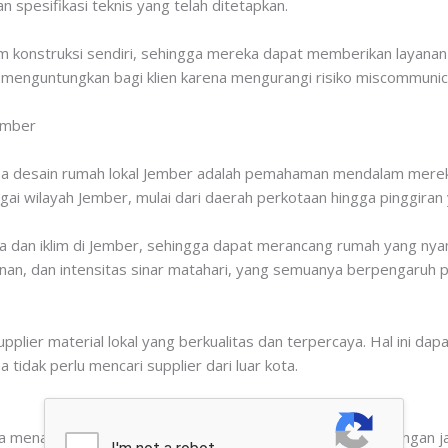
 spesifikasi teknis yang telah ditetapkan.
im konstruksi sendiri, sehingga mereka dapat memberikan layanan 
t menguntungkan bagi klien karena mengurangi risiko miscommunica
ember
asa desain rumah lokal Jember adalah pemahaman mendalam mere
agai wilayah Jember, mulai dari daerah perkotaan hingga pinggir
a dan iklim di Jember, sehingga dapat merancang rumah yang nya
nan, dan intensitas sinar matahari, yang semuanya berpengaruh pa
supplier material lokal yang berkualitas dan terpercaya. Hal ini d
idak perlu mencari supplier dari luar kota.
 menawarkan harga yang lebih kompetitif dibandingkan dengan jas