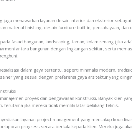
 juga menawarkan layanan desain interior dan eksterior sebagai 
 material finishing, desain furniture built-in, pencahayaan, dan 
 pada fasad bangunan, landscaping, taman, kolam renang (jika ad
rmoni antara bangunan dengan lingkungan sekitar, serta memast
penghuni.
esialisasi dalam gaya tertentu, seperti minimalis modern, tradisi
ainer yang sesuai dengan preferensi gaya arsitektur yang diingin
struksi
h manajemen proyek dan pengawasan konstruksi. Banyak klien yan
erutama jika mereka tidak memiliki latar belakang teknis.
yediakan layanan project management yang mencakup koordinas
dan pelaporan progress secara berkala kepada klien. Mereka juga