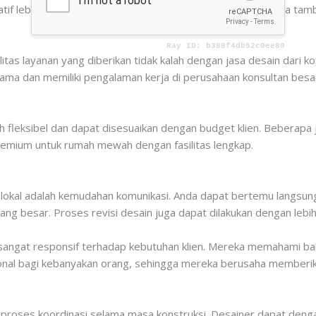
atif lebih rendah, dan mereka tidak perlu mengeluarkan biaya tam
itas layanan yang diberikan tidak kalah dengan jasa desain dari k
rnama dan memiliki pengalaman kerja di perusahaan konsultan b
bih fleksibel dan dapat disesuaikan dengan budget klien. Bebera
remium untuk rumah mewah dengan fasilitas lengkap.
in lokal adalah kemudahan komunikasi. Anda dapat bertemu langsu
ang besar. Proses revisi desain juga dapat dilakukan dengan lebih
 sangat responsif terhadap kebutuhan klien. Mereka memahami 
onal bagi kebanyakan orang, sehingga mereka berusaha memberi
roses koordinasi selama masa konstruksi. Desainer dapat denga