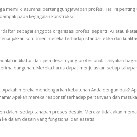
ga memiliki asuransi pertanggungjawaban profesi. Hal ini penting 
rdampak pada kegagalan konstruksi.
terdaftar sebagai anggota organisasi profesi seperti IAI atau Ika
enunjukkan komitmen mereka terhadap standar etika dan kualitas
 adalah indikator dari jasa desain yang profesional. Tanyakan ba
h terima bangunan. Mereka harus dapat menjelaskan setiap tahapan
ka. Apakah mereka mendengarkan kebutuhan Anda dengan baik? A
hami? Apakah mereka responsif terhadap pertanyaan dan masuk
klien dalam setiap tahapan proses desain. Mereka tidak akan mema
 ke dalam desain yang fungsional dan estetis.