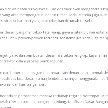
n site visit atau survei lokasi. Tim desainer akan menganalisis ko
nnya yang akan mempengaruhi desain rumah Anda. Mereka juga akan
ktivitas sehari-hari yang akan dilakukan di rumah tersebut.
 awal desain yang mencakup tata ruang, gaya arsitektur, dan esti
ratis untuk proyek-proyek tertentu, terutama jika Anda juga men
elanjutnya adalah pembuatan desain arsitektur lengkap. Layanan 
 kontraktor dalam proses pembangunan.
iri dari beberapa jenis gambar, antara lain denah lantai, tampak
 visualisasi. Jasa desain rumah Jember umumnya menggunakan soft
akurasi dan kualitas gambar.
mber adalah pemahaman mereka terhadap regulasi setempat. Me
aerah (Perda) tentang bangunan gedung, Koefisien Dasar Banguna
 Jember.